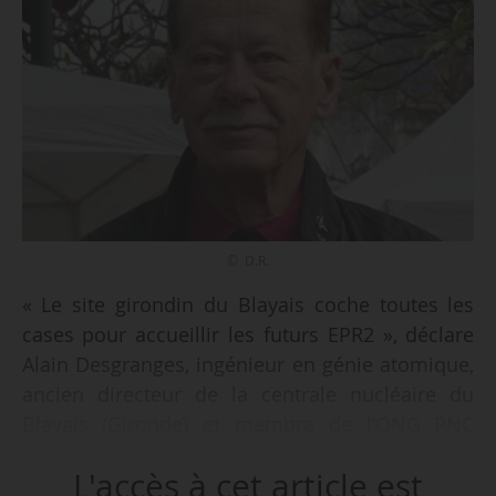
© D.R.
« Le site girondin du Blayais coche toutes les
cases pour accueillir les futurs EPR2 », déclare
Alain Desgranges, ingénieur en génie atomique,
ancien directeur de la centrale nucléaire du
Blayais (Gironde) et membre de l’ONG PNC
France, dans une tribune transmise à News
L'accès à cet article est
Tank le 08/01/2024.