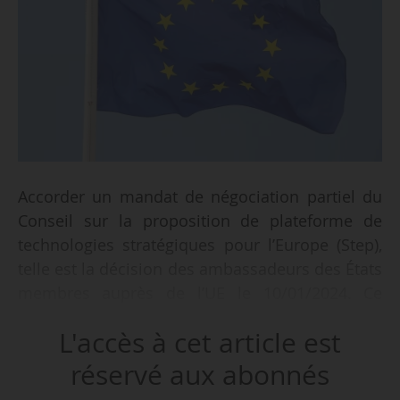
Accorder un mandat de négociation partiel du
Conseil sur la proposition de plateforme de
technologies stratégiques pour l’Europe (Step),
telle est la décision des ambassadeurs des États
membres auprès de l’UE le 10/01/2024. Ce
mandat servira de base aux négociations sur
L'accès à cet article est
cette plateforme avec le Parlement européen.
réservé aux abonnés
« Le mandat de négociation du Conseil est