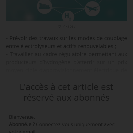
© Pixabay
• Prévoir des travaux sur les modes de couplage
entre électrolyseurs et actifs renouvelables ;
• Travailler au cadre régulatoire permettant aux
producteurs d’hydrogène d’atterrir sur un prix
moyen cible d’approvisionnement électrique de
60€/MWh ;
L'accès à cet article est
• Étudier avec la filière l’opportunité de mettre
en place un fonds de garantie sur les
réservé aux abonnés
performances des électrolyseurs ;
Bienvenue,
Telles sont quelques-unes des propositions
Abonné.e ?
Connectez-vous uniquement avec
figurant dans la contribution de France
votre email.