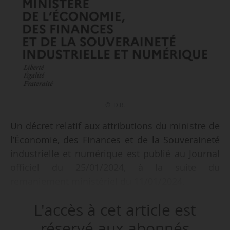
© D.R.
Un décret relatif aux attributions du ministre de
l’Économie, des Finances et de la Souveraineté
industrielle et numérique est publié au Journal
officiel du 25/01/2024, à la suite du
remaniement ministériel du 11/01/2024.
L'accès à cet article est
Bruno Le Maire, ministre de l’Économie, des
Finances et de la Souveraineté industrielle et
réservé aux abonnés