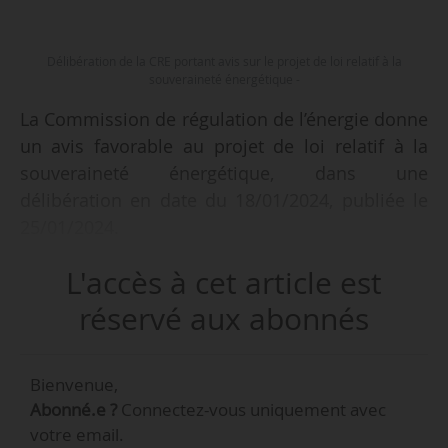
Délibération de la CRE portant avis sur le projet de loi relatif à la
souveraineté énergétique -
La Commission de régulation de l’énergie donne
un avis favorable au projet de loi relatif à la
souveraineté énergétique, dans une
délibération en date du 18/01/2024, publiée le
25/01/2024.
L'accès à cet article est
Le projet de loi relatif à la souveraineté
énergétique s’articule autour de trois titres :
réservé aux abonnés
• Un titre consacré à l’information et à la
protection des consommateurs d’électricité et
Bienvenue,
de gaz ;
Abonné.e ?
Connectez-vous uniquement avec
• Un titre prévoyant un ensemble de réformes
votre email.
visant à « garantir aux consommateurs l’accès