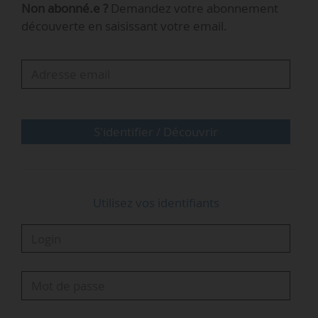
Non abonné.e ?
Demandez votre abonnement
aux coûts complets du mix et la sécurité
découverte en saisissant votre email.
d’approvisionnement » ;
• Un dernier titre concernant la réforme du
régime des installations hydroélectriques
concédées.
Le titre 1, relatif aux objectifs programmatiques,
initialement présent dans l’avant-projet de loi, a
S'identifier / Découvrir
été supprimé du PJL.
Le texte doit être présenté en Conseil des…
Utilisez vos identifiants