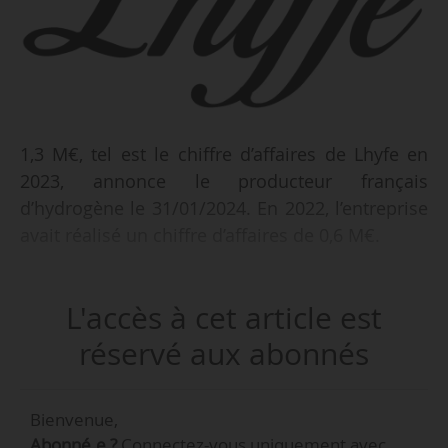
1,3 M€, tel est le chiffre d’affaires de Lhyfe en
2023, annonce le producteur français
d’hydrogène le 31/01/2024. En 2022, l’entreprise
avait réalisé un chiffre d’affaires de 0,6 M€.
« Cette performance reflète la montée en
L'accès à cet article est
puissance de l’unité de production de Bouin en
même temps que l’élargissement du
réservé aux abonnés
portefeuille de clients à la suite de nouvelles
signatures de contrats de vente d’hydrogène
Bienvenue,
vert », indique Lhyfe.
Abonné.e ?
Connectez-vous uniquement avec