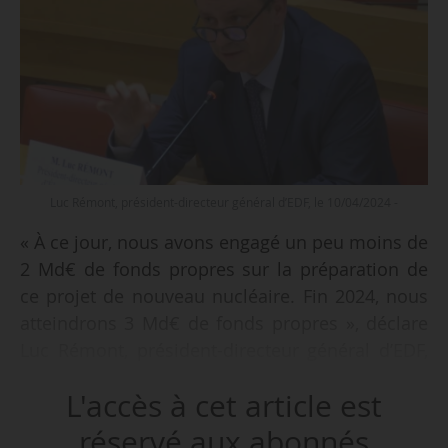
Luc Rémont, président-directeur général d’EDF, le 10/04/2024 -
« À ce jour, nous avons engagé un peu moins de
2 Md€ de fonds propres sur la préparation de
ce projet de nouveau nucléaire. Fin 2024, nous
atteindrons 3 Md€ de fonds propres », déclare
Luc Rémont, président-directeur général d’EDF,
lors de son audition par la commission
L'accès à cet article est
d’enquête du Sénat portant sur “la production, la
consommation et le prix de l’électricité aux
réservé aux abonnés