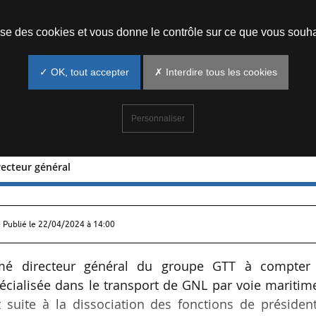
Prendre un rendez-vous
lise des cookies et vous donne le contrôle sur ce que vous souha
✓ OK, tout accepter
✗ Interdire tous les cookies
Personnaliser
recteur général
imet directeur général
 Publié le
22/04/2024 à 14:00
mmé directeur général du groupe GTT à compter
écialisée dans le transport de GNL par voie maritim
 suite à la dissociation des fonctions de présiden