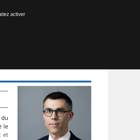
Nous joindre
itez activer
Espace abonné
 du
e le
t et