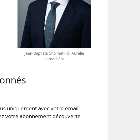
s la
dans
nt à
Jean-Baptiste Choimet - © Aurélie
Lamachère
abonnés
s uniquement avec votre email.
 votre abonnement découverte