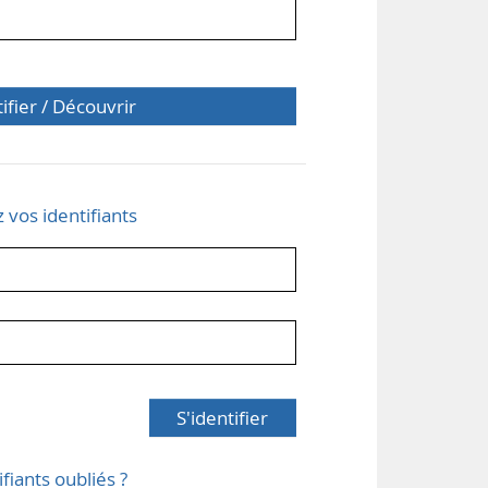
tifier / Découvrir
z vos identifiants
S'identifier
ifiants oubliés ?