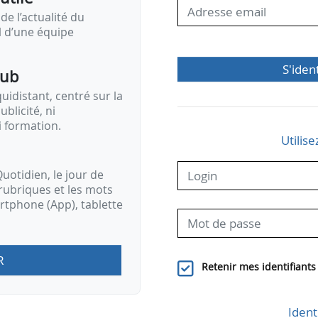
de l’actualité du
il d’une équipe
S'iden
pub
idistant, centré sur la
ublicité, ni
i formation.
Utilise
uotidien, le jour de
rubriques et les mots
artphone (App), tablette
R
Retenir mes identifiants
Ident