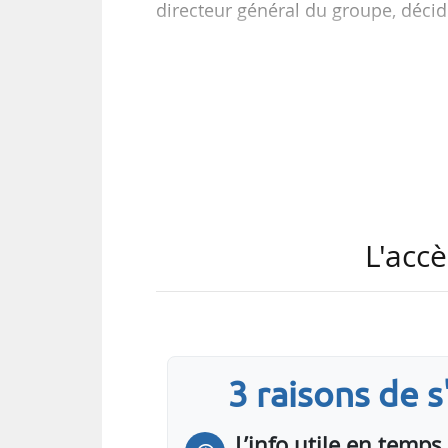
directeur général du groupe, décid
Jean-Baptiste Choimet est directe
conception et la fabrication d’éle
Philippe Berterottière, président-
ses fonctions de président du con
courir de son mandat d’administrat
L'accè
3 raisons de 
L’info utile en temps 