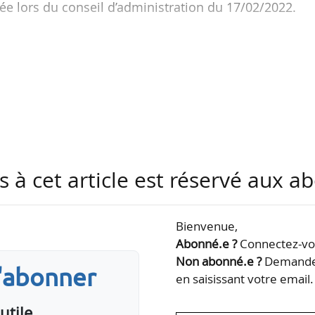
ée lors du conseil d’administration du 17/02/2022.
ur général d’Elogen, filiale de GTT spécialisée dan
ctrolyseurs, depuis décembre 2020.
directeur général de GTT depuis 2009, est renouvelé 
seil d’administration du groupe pour la durée resta
ion, soit jusqu’en 2026.
s à cet article est réservé aux 
Bienvenue,
Abonné.e ?
Connectez-vou
Non abonné.e ?
Demandez
s'abonner
en saisissant votre email.
utile