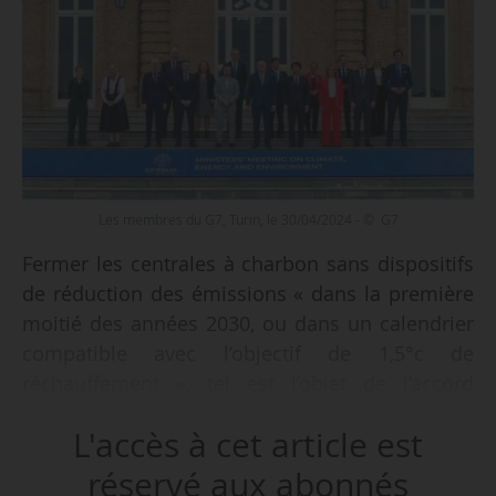
Les membres du G7, Turin, le 30/04/2024 - © G7
Fermer les centrales à charbon sans dispositifs
de réduction des émissions « dans la première
moitié des années 2030, ou dans un calendrier
compatible avec l’objectif de 1,5°c de
réchauffement », tel est l’objet de l’accord
conclu entre les ministres du Climat, de
L'accès à cet article est
l’énergie et de l’environnement des pays du G7
à Turin (italie), le 30/04/2024.
réservé aux abonnés