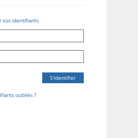
z vos identifiants
S'identifier
ifiants oubliés ?