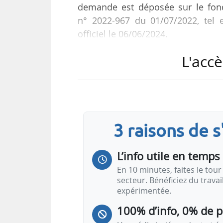
demande est déposée sur le fondem
n° 2022-967 du 01/07/2022, tel e
officiel le 06/06/2024.
L'accè
Pour les entreprises concernées
jusqu’au 30/06/2024, contre le 30/
Le décret du 05/06/2024 précise é
des énergies présentes dans les
3 raisons de 
22/03/2024. Il précise également
présente dans le…
L’info utile en temps 
En 10 minutes, faites le tour 
secteur. Bénéficiez du trava
expérimentée.
100% d’info, 0% de 