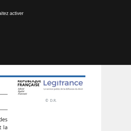
Nous joindre
itez activer
Espace abonné
© D.R.
des
 la