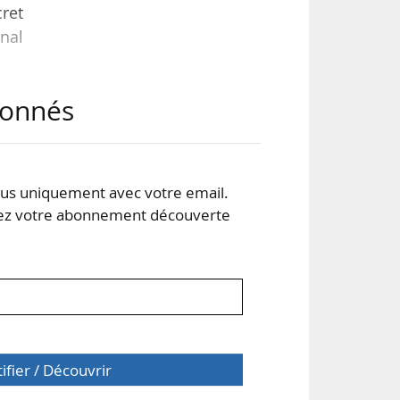
cret
nal
abonnés
ées
nses
s uniquement avec votre email.
 du
 votre abonnement découverte
nce
tifier / Découvrir