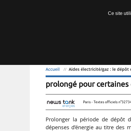
Découvrir sans engagement
Ce site uti
Menu
Accueil
Aides électricité/gaz : le dép
Aides électricité/gaz : 
prolongé pour certaines
Paris - Textes officiels n°3273
Prolonger la période de dépôt d
dépenses d’énergie au titre des 