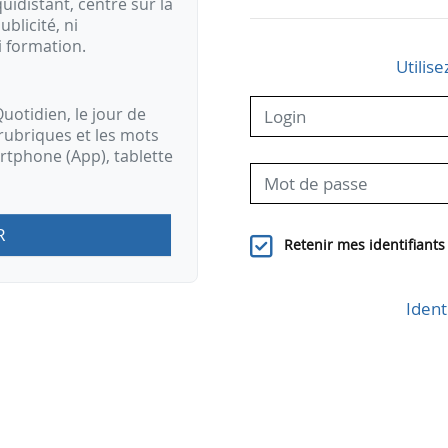
idistant, centré sur la
ublicité, ni
i formation.
Utilise
uotidien, le jour de
rubriques et les mots
artphone (App), tablette
R
Retenir mes identifiants
Ident