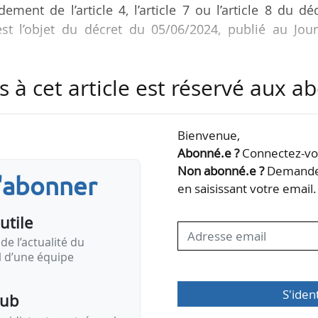
ent de l’article 4, l’article 7 ou l’article 8 du dé
st l’objet du décret du 05/06/2024, publié au Jour
s à cet article est réservé aux 
, les demandes d’aide pour 2023 peuvent être dépos
04/2024 initialement prévu.
Bienvenue,
galement la définition des régularisations des dépe
Abonné.e ?
Connectez-vou
 décrets n° 2922-967 du 01/07/2022 et n° 2024-251
Non abonné.e ?
Demandez
s'abonner
 la notion d’excédent brut d’exploitation de référe
en saisissant votre email.
utile
de l’actualité du
il d’une équipe
S'iden
pub