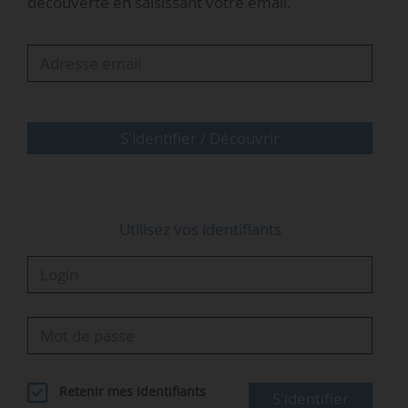
découverte en saisissant votre email.
Selon le règlement intérieur du Parlement, un
groupe politique est composé d’au moins 23
membres élus dans au moins 7 États membres.
La première session plénière constitutive du
nouveau Parlement européen se déroulera du
16 au 19/07/2024.
S'identifier / Découvrir
En France, le groupe Identité et Démocratie…
Utilisez vos identifiants
Retenir mes identifiants
S'identifier