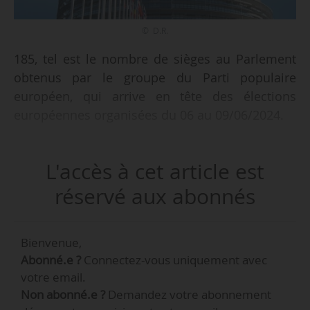
© D.R.
185, tel est le nombre de sièges au Parlement
obtenus par le groupe du Parti populaire
européen, qui arrive en tête des élections
européennes organisées du 06 au 09/06/2024.
Le groupe de l’Alliance progressiste des
L'accès à cet article est
socialistes et démocrates obtient 137 sièges,
Renew Europe 79, les conservateurs et
réservé aux abonnés
réformistes européens 73, Identité et
Démocratie 58, les Verts 52 et The left 36. 46
Bienvenue,
députés européens sont non-inscrits, et 54 sont
Abonné.e ?
Connectez-vous uniquement avec
de nouveaux élus sans appartenance à un
votre email.
groupe politique du Parlement sortant.
Non abonné.e ?
Demandez votre abonnement