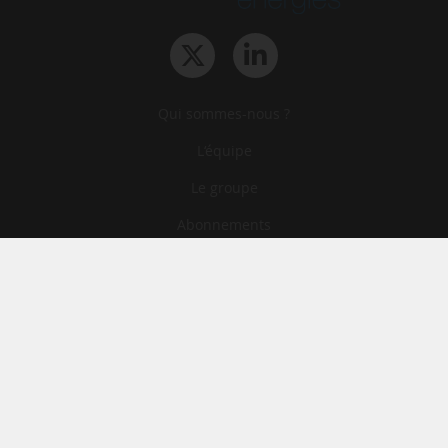
Qui sommes-nous ?
L‘équipe
Le groupe
Abonnements
Contact
Archives
CGA
Mentions légales
Confidentialité