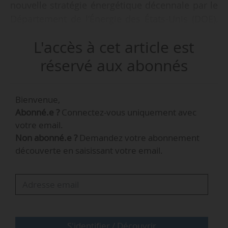
nouvelle stratégie énergétique décennale par le
Département de l’Énergie des États-Unis (DOE),
le 06/06/2024.
L'accès à cet article est
L’annonce a eu lieu lors de l’événement
réservé aux abonnés
inaugural du Bold Decadal Vision (« Une vision
décennale audacieuse »).
Bienvenue,
Abonné.e ?
Connectez-vous uniquement avec
La nouvelle stratégie pour 2024 du DOE est
votre email.
organisée autour de trois piliers : combler les
Non abonné.e ?
Demandez votre abonnement
lacunes en matière de science et de
découverte en saisissant votre email.
technologie, préparer la voie vers un
déploiement de fusion commerciale durable et
équitable, et construire plus de partenariats
externes.
« Nous exploiterons les possibilités offertes par
S'identifier / Découvrir