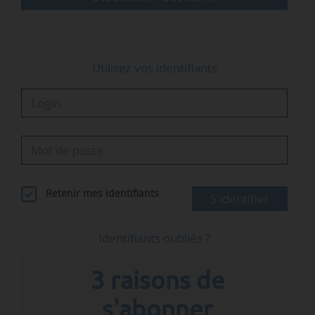
notre leadership public et privé en matière de
fusion, et notamment la toute première
démonstration de l’allumage par fusion de…
Utilisez vos identifiants
Retenir mes identifiants
S'identifier
Identifiants oubliés ?
3 raisons de
s'abonner