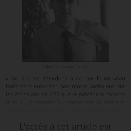
Cillian O’Donoghue - © D.R.
« Nous nous attendons à ce que le nouveau
Parlement européen soit moins ambitieux sur
les émissions de GES que le précédent, compte
tenu du glissement du centre vers la droite et
du fait que les Verts ont moins leur mot à dire »,
déclare Cillian O’Donoghue, directeur des
L'accès à cet article est
affaires publiques chez Eurelectric, à News Tank