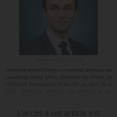
Timothée Asensio-Frery - © D.R.
Timothée Asensio-Frery est nommé directeur de
cabinet de Diane Simiu, directrice du climat, de
l’efficacité énergétique et de l’air au sein de la
DGEC (Direction générale de l’énergie et du
climat) du ministère de la Transition écologique
et de la Cohésion des territoires, apprend News
L'accès à cet article est
Tank le 19/06/2024. Il a pris ses fonctions en