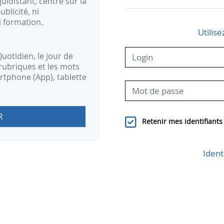
idistant, centré sur la
ublicité, ni
i formation.
Utilise
uotidien, le jour de
rubriques et les mots
artphone (App), tablette
R
Retenir mes identifiants
Ident