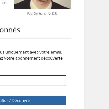
à ce
Paul Dolléans - © D.R.
. Il
abonnés
 de
tifs
at à
s uniquement avec votre email.
 votre abonnement découverte
tifier / Découvrir