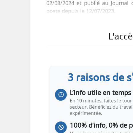
02/08/2024 et publié au Journal o
poste depuis le 12/07/2023.
Paul Dolléans est administrateur d
L'accè
est plus spécifiquement adjoint 
l’industrie et de l’innovation depui
au nucléaire et à l’hydroélectricit
l’énergie atomique (CEA), de l’Age
3 raisons de 
L’info utile en temps 
En 10 minutes, faites le tour 
secteur. Bénéficiez du trava
expérimentée.
100% d’info, 0% de 