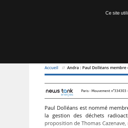
Découvrir sans engagement
Ce site uti
Menu
Accueil
Andra : Paul Dolléans membre 
Andra : Paul Dolléans me
Paris - Mouvement n°334303 -
Paul Dolléans est nommé membre d
la gestion des déchets radioact
proposition de Thomas Cazenave, m