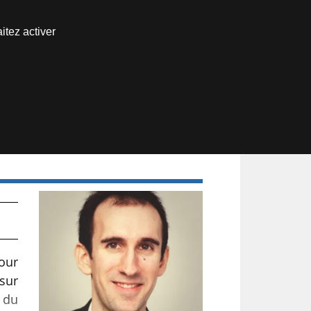
Nous joindre
itez activer
Espace abonné
our
sur
e du