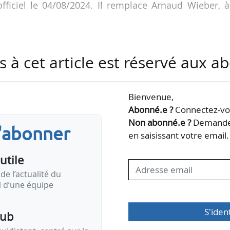
fficiel le 04/08/2024. Il remplace Arnaud Wieber, 
e l’État à la direction du budget depuis octobre 2021
s à cet article est réservé aux 
au chef du bureau de l’énergie, des participations,
s novembre 2023. Dans ce cadre, il suit les sujets rela
é, et s’occupe de la tutelle financière du Commissari
Bienvenue,
nce nationale pour la…
Abonné.e ?
Connectez-vou
Non abonné.e ?
Demandez
s'abonner
en saisissant votre email.
utile
de l’actualité du
il d’une équipe
S'iden
pub