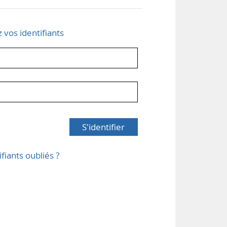
z vos identifiants
S'identifier
ifiants oubliés ?