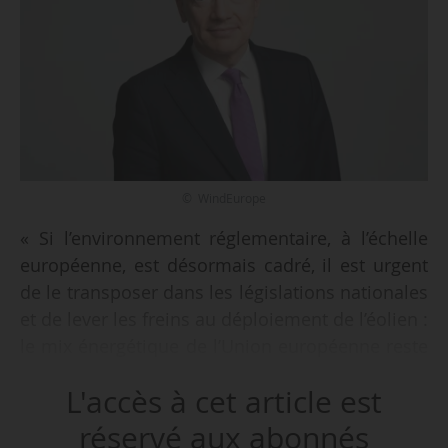
© WindEurope
« Si l’environnement réglementaire, à l’échelle
européenne, est désormais cadré, il est urgent
de le transposer dans les législations nationales
et de lever les freins au déploiement de l’éolien :
le mix énergétique de l’Union européenne reste
fossile à 77 % », déclare Giles Dickson, directeur
L'accès à cet article est
général de WindEurope à News Tank, le
02/10/2024.
réservé aux abonnés