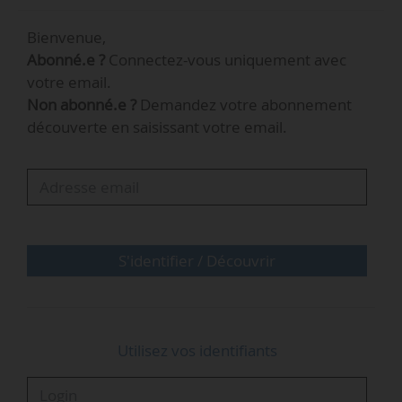
e
(dont 3 en mer). L’éolien y est la 2
source
Bienvenue,
d’énergie renouvelable électrique après
Abonné.e ?
Connectez-vous uniquement avec
e
l’hydraulique, et la 3
source de production
votre email.
d’électricité. On compte 31 447 ETP dans l’éolien
Non abonné.e ?
Demandez votre abonnement
à la fin 2023.
découverte en saisissant votre email.
S'identifier / Découvrir
Utilisez vos identifiants