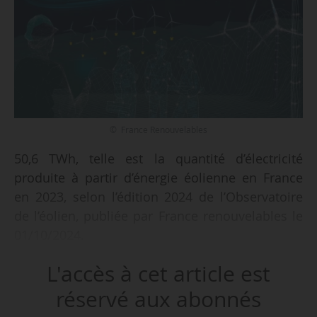
© France Renouvelables
50,6 TWh, telle est la quantité d’électricité
produite à partir d’énergie éolienne en France
en 2023, selon l’édition 2024 de l’Observatoire
de l’éolien, publiée par France renouvelables le
01/10/2024.
L'accès à cet article est
La capacité éolienne mise en service sur l’année
2023 est de 1,3 GW. La France compte environ
réservé aux abonnés
9500 éoliennes réparties sur près de 2391 parcs