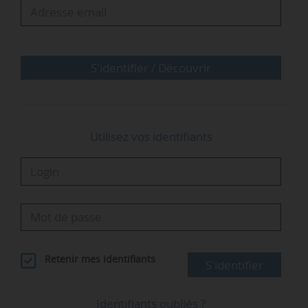
Reporter d’un an, soit au 01/01/2026,
l’application de la loi du 21/05/2024 relative à
l’organisation et à la gouvernance de la sûreté
S'identifier / Découvrir
nucléaire et de la radioprotection, en raison
du…
Utilisez vos identifiants
Retenir mes identifiants
S'identifier
Identifiants oubliés ?