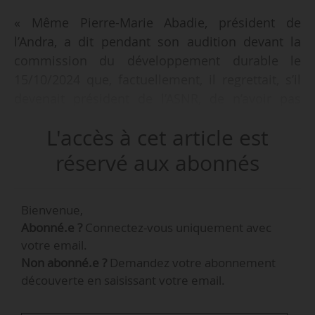
« Même Pierre-Marie Abadie, président de
l’Andra, a dit pendant son audition devant la
commission du développement durable le
15/10/2024 que, factuellement, il regrettait, s’il
devenait président de l’ASNR, de n’avoir pas
assez de temps pour s’impliquer dans la
L'accès à cet article est
préfiguration de la construction de la future
entité », déclare François Jeffroy, représentant
réservé aux abonnés
de l’intersyndicale à l’IRSN, à News Tank le
18/10/2024.
Bienvenue,
Abonné.e ?
Connectez-vous uniquement avec
« Il devrait être nommé début novembre 2024 et
votre email.
serait préfigurateur pour seulement 10 jours. Le
Non abonné.e ?
Demandez votre abonnement
report d’un an de l’application de la loi portant
découverte en saisissant votre email.
création de l’ASNR est donc nécessaire »,
indique-t-il.