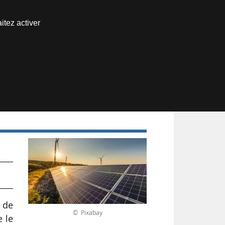
Nous joindre
itez activer
Espace abonné
 de
© Pixabay
e le