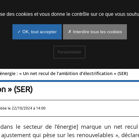
Prendre un rendez-vous
lise des cookies et vous donne le contrôle sur ce que vous souha
✓ OK, tout accepter
✗ Interdire tous les cookies
Personnaliser
nergie : « Un net recul de l’ambition d’électrification » (SER)
 de l’énergie : « Un net recul de
on » (SER)
ublié le
22/10/2024 à 14:00
dans le secteur de l’énergie] marque un net recul
n ajustement qui pèse sur les renouvelables », déclar