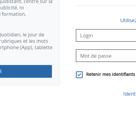
idistant, centré sur la
ublicité, ni
i formation.
Utilise
uotidien, le jour de
rubriques et les mots
artphone (App), tablette
R
Retenir mes identifiants
Ident