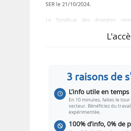
SER le 21/10/2024.
Le Syndicat des énergies reno
programmation nationale et sim
L'accè
l’énergie, initiée par des sén
16/10/2024. « Ce texte reprend 
en disent un peu plus sur ce qui
Gouvernement a annoncé qu’il mett
de PPE et de SNBC.
3 raisons de 
« Si le SER se réjouit de constater
L’info utile en temps 
En 10 minutes, faites le tour 
secteur. Bénéficiez du trava
expérimentée.
100% d’info, 0% de 