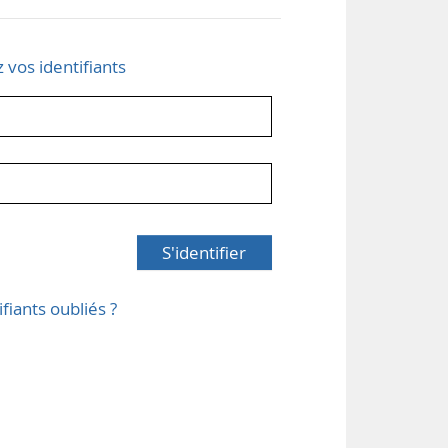
z vos identifiants
S'identifier
ifiants oubliés ?