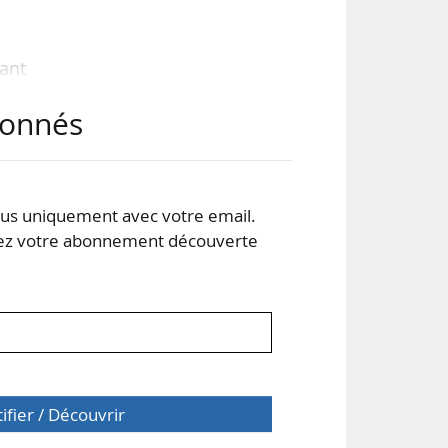
ant
 de
abonnés
 le
qui
 Le
ojet
s uniquement avec votre email.
 votre abonnement découverte
tifier / Découvrir