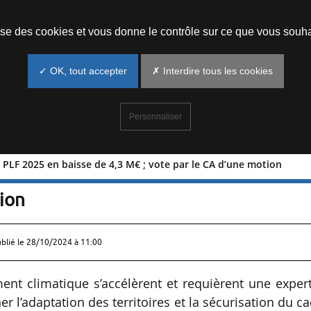
Prendre un rendez-vous
lise des cookies et vous donne le contrôle sur ce que vous souha
✓ OK, tout accepter
✗ Interdire tous les cookies
Personnaliser
 PLF 2025 en baisse de 4,3 M€ ; vote par le CA d’une motion
vue au PLF 2025 en baisse de 4,3 M€ ;
ion
ublié le
28/10/2024 à 11:00
ent climatique s’accélèrent et requièrent une exper
l’adaptation des territoires et la sécurisation du c