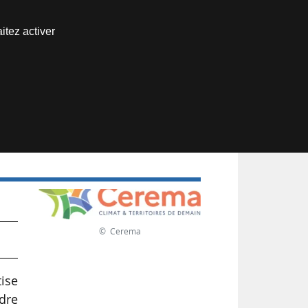
Nous joindre
itez activer
Espace abonné
© Cerema
tise
adre