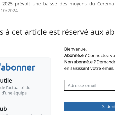
PLF 2025 prévoit une baisse des moyens du Cerema
2/10/2024.
programme 159 (Expertise, information géographique
s à cet article est réservé aux 
3,6 M€ contre 197,9 M€ en 2024.
Cerema a voté une motion dénonçant cette baisse q
Bienvenue,
tionnelles décidées par l’État qui s’imposen
Abonné.e ?
Connectez-vou
nution de ses moyens de près de 11 M€ ».
Non abonné.e ?
Demandez
s'abonner
en saisissant votre email.
 « d’importants efforts de restructuration au cour
utile
de l’actualité du
il d’une équipe
S'iden
pub