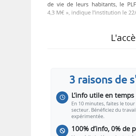
de vie de leurs habitants, le 
4,3 M€ », indique l’institution le 2
Selon les bleus budgétaires du 
L'accè
météorologie), sa SCSP sera de 19
Le conseil d’administration du 
« couplée aux mesures conven
l’établissement, portent une dimi
3 raisons de 
Il indique avoir pourtant réalisé
L’info utile en temps 
précédent…
En 10 minutes, faites le tour 
secteur. Bénéficiez du trava
expérimentée.
100% d’info, 0% de 