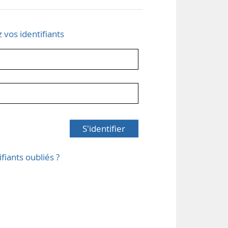
z vos identifiants
S'identifier
ifiants oubliés ?