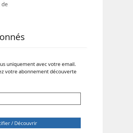
 de
 et
abonnés
ui,
t à
s uniquement avec votre email.
 votre abonnement découverte
s du
tifier / Découvrir