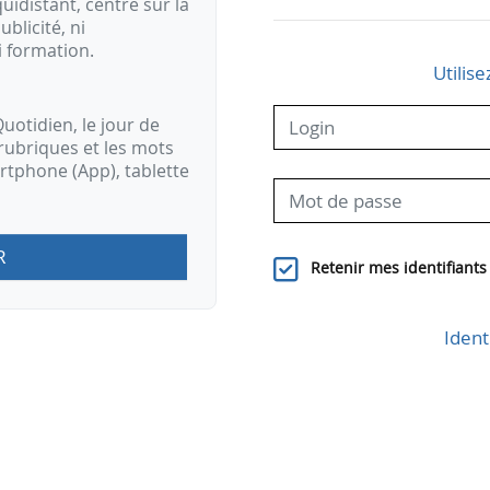
idistant, centré sur la
ublicité, ni
i formation.
Utilise
uotidien, le jour de
rubriques et les mots
artphone (App), tablette
R
Retenir mes identifiants
Ident