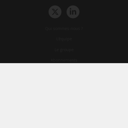
Qui sommes-nous ?
L‘équipe
Le groupe
Abonnements
Contact
Archives
CGA
Mentions légales
Confidentialité
Cookies