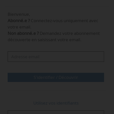
distribution d’énergie à la Ville de Paris depuis
juin 2023. Elle a également été juriste à la
Bienvenue,
FNCCR de 2020 à 2023.
Abonné.e ?
Connectez-vous uniquement avec
votre email.
Non abonné.e ?
Demandez votre abonnement
découverte en saisissant votre email.
S'identifier / Découvrir
Utilisez vos identifiants