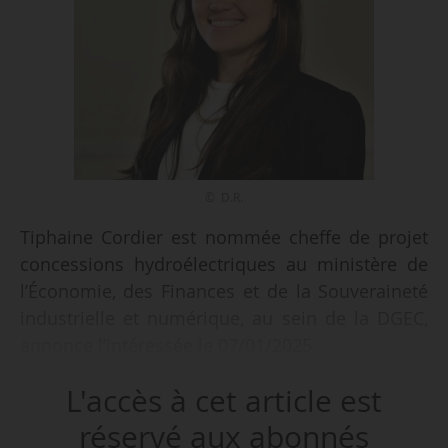
© D.R.
Tiphaine Cordier est nommée cheffe de projet
concessions hydroélectriques au ministère de
l’Économie, des Finances et de la Souveraineté
industrielle et numérique, au sein de la DGEC,
annonce l’intéressée le 07/01/2025.
L'accès à cet article est
Elle était auparavant chargée de négociation et
de contrôle des concessionnaires de
réservé aux abonnés