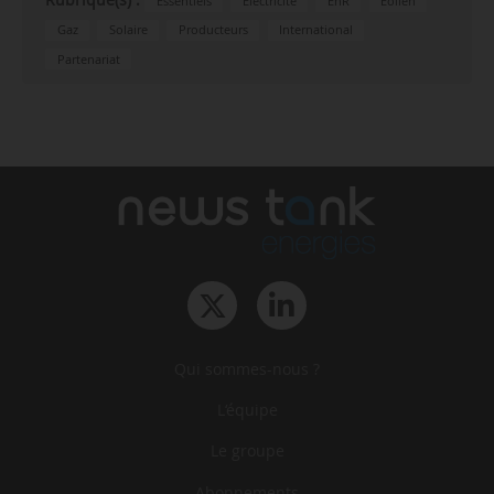
Rubrique(s) :
Essentiels
Électricité
EnR
Éolien
Gaz
Solaire
Producteurs
International
Partenariat
Qui sommes-nous ?
L‘équipe
Le groupe
Abonnements