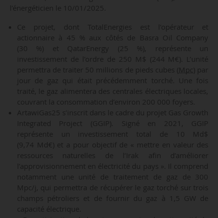
l’énergéticien le 10/01/2025.
Ce projet, dont TotalEnergies est l’opérateur et
actionnaire à 45 % aux côtés de Basra Oil Company
(30 %) et QatarEnergy (25 %), représente un
investissement de l’ordre de 250 M$ (244 M€). L’unité
permettra de traiter 50 millions de pieds cubes (
Mpc
) par
jour de gaz qui était précédemment torché. Une fois
traité, le gaz alimentera des centrales électriques locales,
couvrant la consommation d’environ 200 000 foyers.
ArtawiGas25 s’inscrit dans le cadre du projet Gas Growth
Integrated Project (GGIP). Signé en 2021, GGIP
représente un investissement total de 10 Md$
(9,74 Md€) et a pour objectif de « mettre en valeur des
ressources naturelles de l’Irak afin d’améliorer
l’approvisionnement en électricité du pays ». Il comprend
notamment une unité de traitement de gaz de 300
Mpc/j, qui permettra de récupérer le gaz torché sur trois
champs pétroliers et de fournir du gaz à 1,5 GW de
capacité électrique.