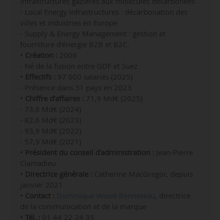
infrastructures gazières aux molécules décarbonées
-
Local Energy Infrastructures : décarbonation des
villes et industries en Europe
-
Supply & Energy Management : gestion et
fourniture d’énergie B2B et B2C.
•
Création :
2008
- Né de la fusion entre GDF et Suez
•
Effectifs :
97 000 salariés (2025)
- Présence dans 31 pays en 2023
•
Chiffre d’affaires :
71,9 Md€ (2025)
- 73,8 Md€ (2024)
- 82,6 Md€ (2023)
- 93,9 Md€ (2022)
- 57,9 Md€ (2021)
•
Président du conseil d’administration :
Jean-Pierre
Clamadieu
•
Directrice générale :
Catherine MacGregor, depuis
janvier 2021
•
Contact :
Dominique Wood-Benneteau
, directrice
de la communication et de la marque
•
Tél. :
0
1 44 22 24 35