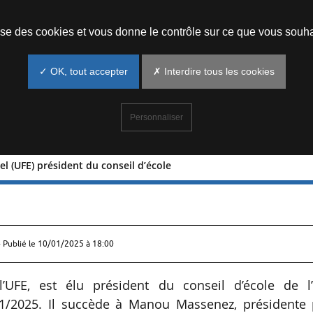
Prendre un rendez-vous
lise des cookies et vous donne le contrôle sur ce que vous souha
✓ OK, tout accepter
✗ Interdire tous les cookies
Personnaliser
l (UFE) président du conseil d’école
n Buchel (UFE) président du conseil
 Publié le
10/01/2025 à 18:00
l’UFE, est élu président du conseil d’école de l
/01/2025. Il succède à Manou Massenez, présidente 