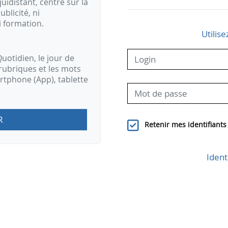
idistant, centré sur la
ublicité, ni
i formation.
Utilise
uotidien, le jour de
rubriques et les mots
artphone (App), tablette
R
Retenir mes identifiants
Ident