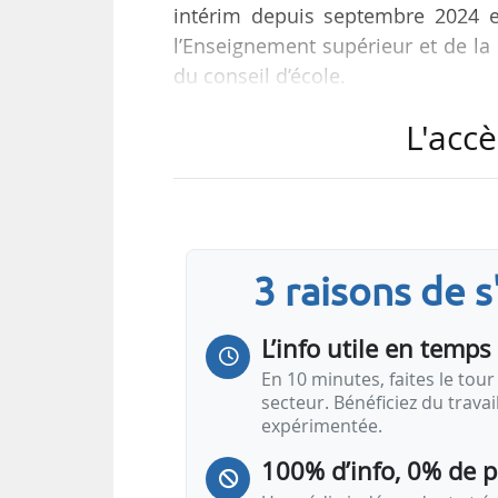
intérim depuis septembre 2024 e
l’Enseignement supérieur et de la
du conseil d’école.
L'accè
« Sa solide expérience professionne
européen est en parfaite phase av
accompagnera efficacement le dé
stratégiques et nous permettra n
monde des entreprises », déclare 
3 raisons de 
L’info utile en temps 
En 10 minutes, faites le tour 
secteur. Bénéficiez du trava
expérimentée.
100% d’info, 0% de 