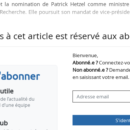
t la nomination de Patrick Hetzel comme ministre
 Recherche. Elle poursuit son mandat de vice-présid
s à cet article est réservé aux 
lle, au travers de son profil régional, transfrontalie
ec notre projet stratégique. Grâce à son implication
veloppement de l’école à travers l’ensemble des a
Bienvenue,
otamment d’approfondir davantage nos relations avec
Abonné.e ?
Connectez-vou
Babak Mehmanpazir, directeur général de l’école…
Non abonné.e ?
Demandez
s'abonner
en saisissant votre email.
utile
de l’actualité du
il d’une équipe
S'iden
pub