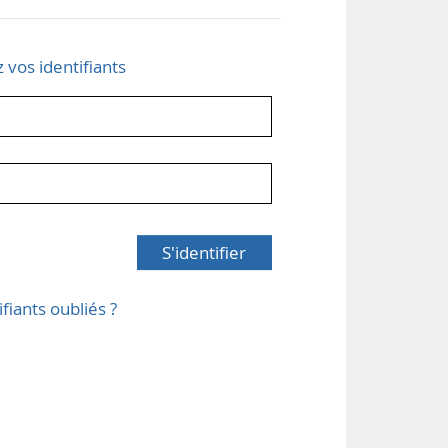
z vos identifiants
S'identifier
ifiants oubliés ?