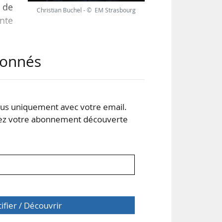
 de
Christian Buchel - © EM Strasbourg
ente
abonnés
r et
, il
xes
 le
s uniquement avec votre email.
 votre abonnement découverte
tifier / Découvrir