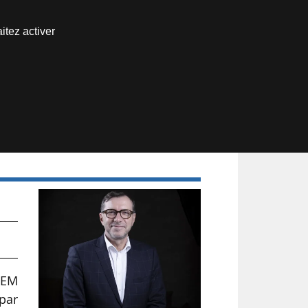
Nous joindre
itez activer
Espace abonné
’EM
par