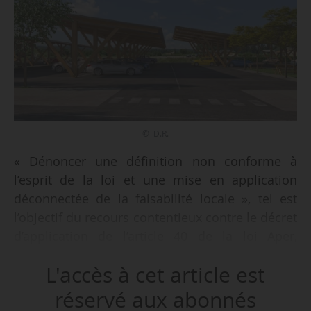
© D.R.
« Dénoncer une définition non conforme à
l’esprit de la loi et une mise en application
déconnectée de la faisabilité locale », tel est
l’objectif du recours contentieux contre le décret
d’application de l’article 40 de la loi Aper,
déposé par onze acteurs du commerce et de la
L'accès à cet article est
distribution devant le Conseil d’État le
13/01/2025.
réservé aux abonnés