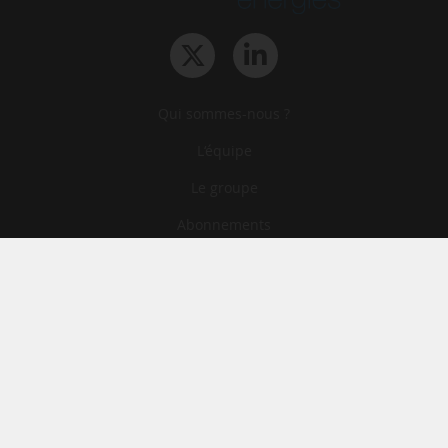
Qui sommes-nous ?
L‘équipe
Le groupe
Abonnements
Contact
Archives
CGA
Mentions légales
Confidentialité