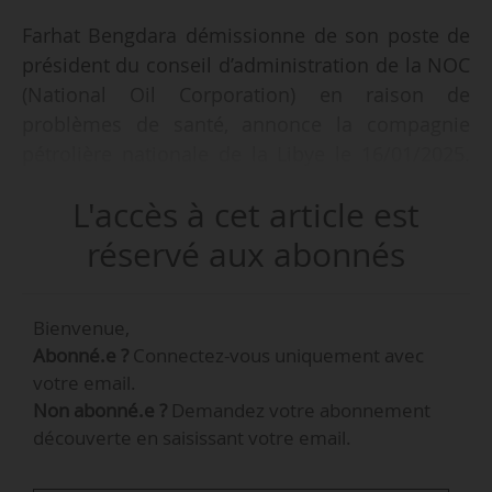
Farhat Bengdara démissionne de son poste de
président du conseil d’administration de la NOC
(National Oil Corporation) en raison de
problèmes de santé, annonce la compagnie
pétrolière nationale de la Libye le 16/01/2025.
Abdel Hamid Dbeibah, Premier ministre libyen,
L'accès à cet article est
nomme Masoud Suleman président par intérim
du conseil d’administration de la NOC jusqu’à la
réservé aux abonnés
réunion du prochain Conseil des ministres.
Bienvenue,
Farhat Bengdara est président du conseil
Abonné.e ?
Connectez-vous uniquement avec
d’administration de la NOC depuis juillet 2022. Il
votre email.
a précédemment été gouverneur adjoint (2000-
Non abonné.e ?
Demandez votre abonnement
2006) puis gouverneur (2006-2011) de la Banque
découverte en saisissant votre email.
centrale de Libye. En tant que président du
conseil d’administration de la NOC, il a mis en