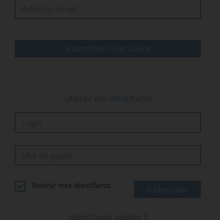
place un plan stratégique visant à accroître la
production de pétrole et de gaz libyen, à
renforcer la compétitivité de…
S'identifier / Découvrir
Utilisez vos identifiants
Retenir mes identifiants
S'identifier
Identifiants oubliés ?