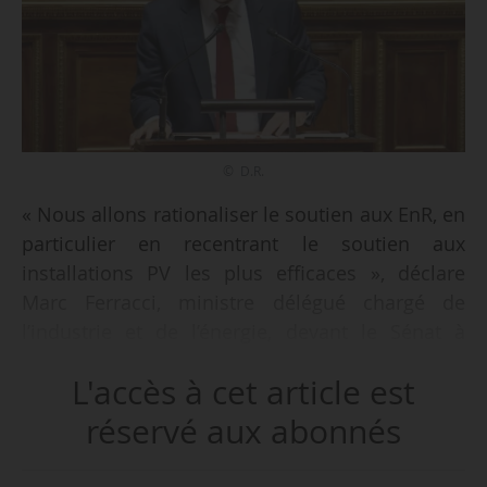
© D.R.
« Nous allons rationaliser le soutien aux EnR, en
particulier en recentrant le soutien aux
installations PV les plus efficaces », déclare
Marc Ferracci, ministre délégué chargé de
l’industrie et de l’énergie, devant le Sénat à
l’occasion de l’examen du projet de loi de
L'accès à cet article est
finances pour 2025, le 20/01/2025.
réservé aux abonnés
Marc Ferracci annonce que le Gouvernement
travaille sur une révision des dispositifs de