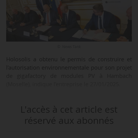
© News Tank
Holosolis a obtenu le permis de construire et
l’autorisation environnementale pour son projet
de gigafactory de modules PV à Hambach
(Moselle), indique l’entreprise le 27/01/2025.
Implantée à Hambach, près de Sarreguemines
L'accès à cet article est
(Moselle), la gigafactory d’Holosolis lancera sa
production fin 2026. En rythme de croisière, à
réservé aux abonnés
partir de 2028, elle emploiera 2 000 salariés et
devrait créer 5000 emplois indirects. Le projet