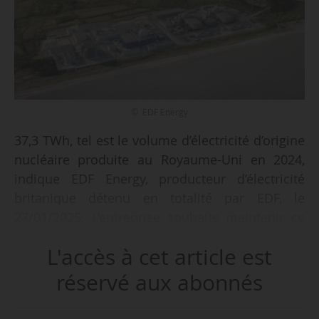
© EDF Energy
37,3 TWh, tel est le volume d’électricité d’origine
nucléaire produite au Royaume-Uni en 2024,
indique EDF Energy, producteur d’électricité
britanique détenu en totalité par EDF, le
27/01/2025. L’entreprise souhaite maintenir ce
niveau de production jusqu’en 2027.
L'accès à cet article est
EDF opère via EDF Energy le parc nucléaire
réservé aux abonnés
britannique depuis 2009. Il est composé des
centrales de Heysham 2, Torness, Heysham 1,