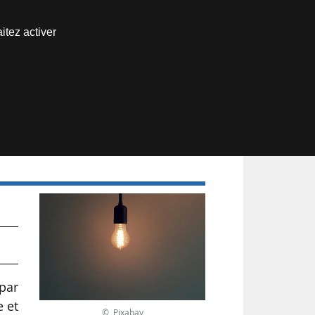
Nous joindre
itez activer
Espace abonné
 par
e et
© Pixabay