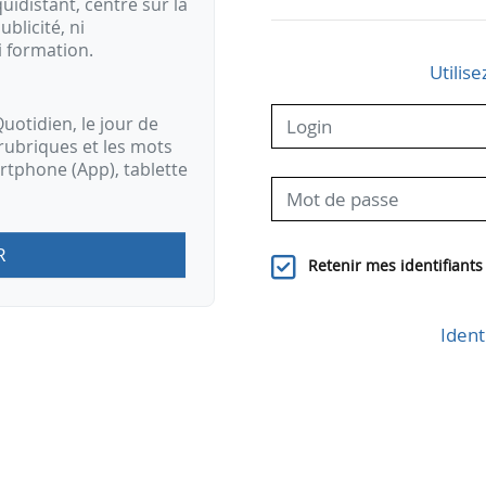
idistant, centré sur la
ublicité, ni
i formation.
Utilise
uotidien, le jour de
rubriques et les mots
artphone (App), tablette
R
Retenir mes identifiants
Ident