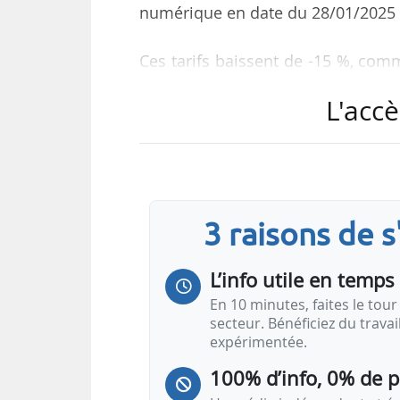
numérique en date du 28/01/2025 et
Ces tarifs baissent de -15 %, com
15/01/2025 publiée le 16/01/2025.
L'accè
Les trois premières décisions du 
France métropolitaine continen
métropolitaine continentale et 
continental.
3 raisons de 
La quatrième décision est relativ
L’info utile en temps 
locales de distribution, et les deu
En 10 minutes, faites le tour 
secteur. Bénéficiez du trava
expérimentée.
100% d’info, 0% de 