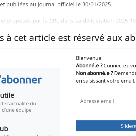
 publiées au Journal officiel le 30/01/2025.
me proposés par la CRE dans sa délibération 2025-1
s à cet article est réservé aux 
ministère concernent les consommateurs résidentiel
tale, les consommateurs non résidentiels en Fra
Bienvenue,
les zones non interconnectées au réseau métropolit
Abonné.e ?
Connectez-vou
Non abonné.e ?
Demandez
s'abonner
en saisissant votre email.
e aux tarifs de cession de l’électricité aux entrepr
utile
x dernières décisions…
de l’actualité du
il d’une équipe
S'iden
pub