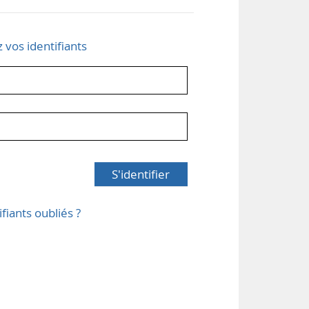
z vos identifiants
S'identifier
ifiants oubliés ?