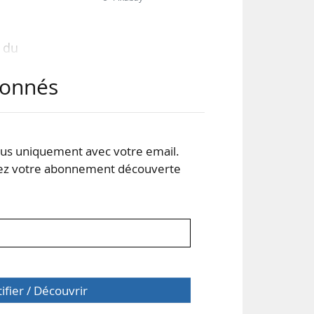
0 du
abonnés
s en
nce
ain
s uniquement avec votre email.
 votre abonnement découverte
ises
tifier / Découvrir