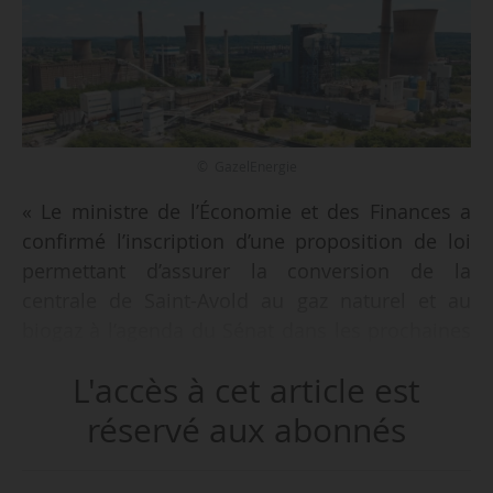
© GazelEnergie
« Le ministre de l’Économie et des Finances a
confirmé l’inscription d’une proposition de loi
permettant d’assurer la conversion de la
centrale de Saint-Avold au gaz naturel et au
biogaz à l’agenda du Sénat dans les prochaines
semaines », indique GazelEnergie le 12/02/2025.
L'accès à cet article est
« Coordonnée par l’ensemble des sénateurs de
réservé aux abonnés
Moselle, avec le soutien de l’ensemble des élus
locaux mosellans, cette initiative parlementaire