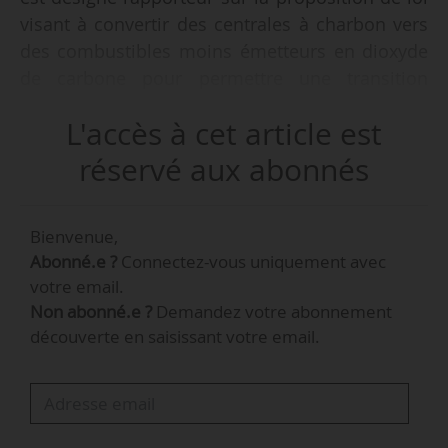
visant à convertir des centrales à charbon vers
des combustibles moins émetteurs en dioxyde
de carbone pour permettre une transition
écologique plus juste socialement, par la
L'accès à cet article est
commission des Affaires économiques du
Sénat, le 19/02/2025.
réservé aux abonnés
Par ailleurs, la commission de l’Aménagement
Bienvenue,
du territoire et du Développement durable du
Abonné.e ?
Connectez-vous uniquement avec
Sénat est saisie pour avis sur cette PPL.
votre email.
Christine Herzog, sénatrice de Moselle, est
Non abonné.e ?
Demandez votre abonnement
désignée rapporteure pour avis.
découverte en saisissant votre email.
La proposition de loi a été déposée au Sénat par
Khalifé Khalifé, sénateur LR de Moselle, le
11/02/2025. Une procédure accélérée a été