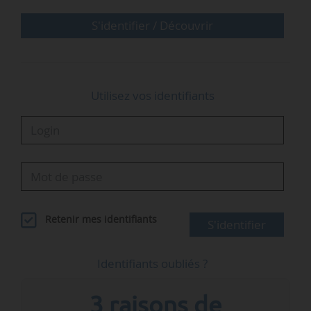
engagée par le Gouvernement le 12/02/2025. Le
texte vise à s’assurer que les installations
S'identifier / Découvrir
charbon converties à une…
Utilisez vos identifiants
Retenir mes identifiants
S'identifier
Identifiants oubliés ?
3 raisons de