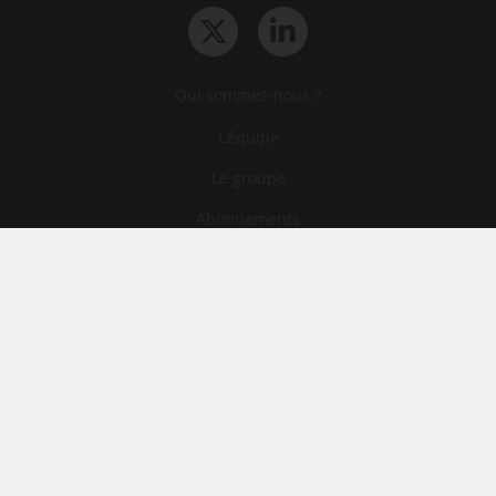
Qui sommes-nous ?
L‘équipe
Le groupe
Abonnements
Contact
Archives
CGA
Mentions légales
Confidentialité
Cookies