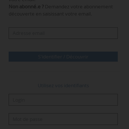
Non abonné.e ?
Demandez votre abonnement
« L’argument avancé d’un manque de
découverte en saisissant votre email.
compétitivité ne tient pas : l’écart de seulement
20 €/MWh avec les grandes centrales au sol
démontre au contraire que ce segment est
proche de l’équilibre économique. Quant aux
considérations budgétaires, elles occultent les
coûts importants en termes d’emplois,
S'identifier / Découvrir
d’investissements et de…
Utilisez vos identifiants