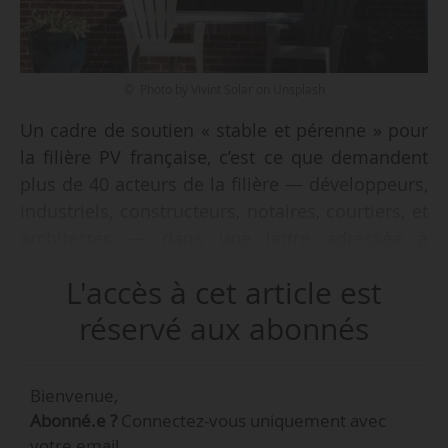
© Photo by Vivint Solar on Unsplash
Un cadre de soutien « stable et pérenne » pour
la filière PV française, c’est ce que demandent
plus de 40 acteurs de la filière — développeurs,
industriels, constructeurs, notaires, courtiers, et
architectes — dans une lettre adressée à
François Bayrou, Premier ministre, apprend
L'accès à cet article est
News Tank le 26/02/2025.
réservé aux abonnés
Ils réagissent au projet d’arrêté modifiant les
modalités de soutien au développement du
Bienvenue,
solaire PV sur bâtiments, hangars et ombrières,
Abonné.e ?
Connectez-vous uniquement avec
annoncé le 12/02/2025.
votre email.