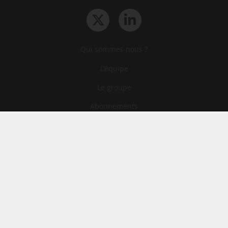
Qui sommes-nous ?
L‘équipe
Le groupe
Abonnements
Contact
Archives
CGA
Mentions légales
Confidentialité
Cookies