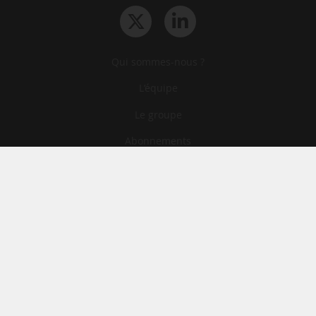
Qui sommes-nous ?
L‘équipe
Le groupe
Abonnements
Contact
Archives
CGA
Mentions légales
Confidentialité
Cookies