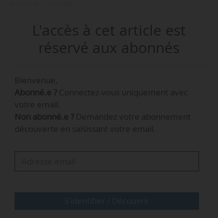
encore connue.
L'accès à cet article est
Michel Gioria est délégué général de France
Renouvelables depuis mars 2021. Il était
réservé aux abonnés
auparavant directeur régional Île-de-France de
l’Ademe entre novembre 2017 et mars 2021.
Bienvenue,
Abonné.e ?
Connectez-vous uniquement avec
votre email.
Non abonné.e ?
Demandez votre abonnement
découverte en saisissant votre email.
S'identifier / Découvrir