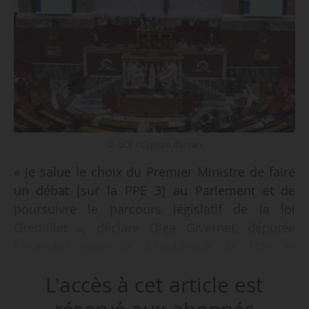
© LCP / Capture d'écran
« Je salue le choix du Premier Ministre de faire
un débat [sur la PPE 3] au Parlement et de
poursuivre le parcours législatif de la loi
Gremillet », déclare Olga Givernet, députée
Ensemble pour la République de l’Ain et
ancienne ministre déléguée chargée de l’énergie
L'accès à cet article est
(septembre-décembre 2024), le 03/04/2025.