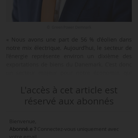
© Green Power Demnark
« Nous avons une part de 56 % d’éolien dans
notre mix électrique. Aujourd’hui, le secteur de
l’énergie représente environ un dixième des
exportations de biens du Danemark. C’est donc
un secteur majeur pour notre économie, qui
contribue aussi aux recettes fiscales et au
L'accès à cet article est
financement du système de protection sociale »,
déclare Kristian Jensen, CEO de Green Power
réservé aux abonnés
Denmark et ancien ministre des Affaires
étrangères du pays, le 08/04/2025.
Bienvenue,
Abonné.e ?
Connectez-vous uniquement avec
Green Power Denmark est une organisation
votre email.