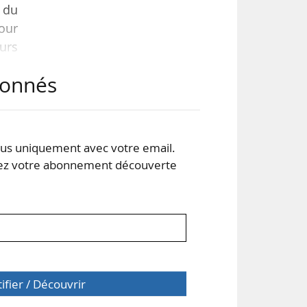
é du
our
ours
abonnés
s uniquement avec votre email.
enne
 votre abonnement découverte
tifier / Découvrir