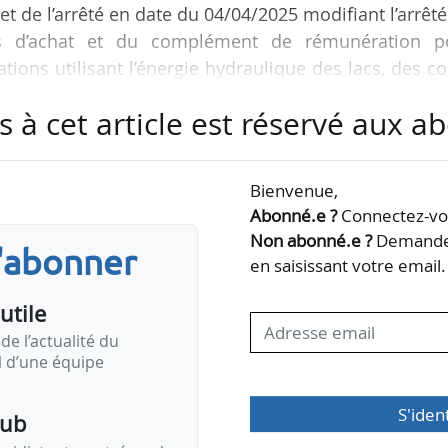
bjet de l’arrêté en date du 04/04/2025 modifiant l’arrêt
ons d’achat et du complément de rémunération p
llations utilisant l’énergie hydraulique des lacs, des c
ement et publié au Journal officiel le 09/04/2025.
s à cet article est réservé aux 
elle en retirant la précédente définition de Prefcapa.
Bienvenue,
Abonné.e ?
Connectez-vou
érence de la capacité, exprimé en €/
MW
et défini comme la moy
Non abonné.e ?
Demandez
s…
s'abonner
en saisissant votre email.
utile
de l’actualité du
il d’une équipe
S'iden
pub