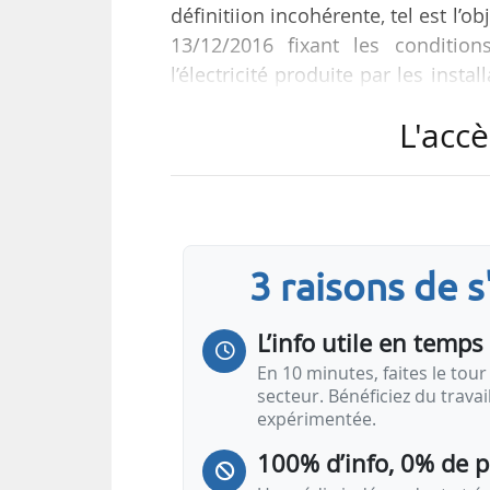
définitiion incohérente, tel est l’o
13/12/2016 fixant les conditi
l’électricité produite par les insta
d’eau et des eaux captées gravitair
L'accè
L’arrêté corrige l’erreur rédactionn
Alinéas supprimés
« Prefcapa est le prix de marché de réf
arithmétique des prix observés lors de
3 raisons de 
L’info utile en temps 
En 10 minutes, faites le tour 
secteur. Bénéficiez du trava
expérimentée.
100% d’info, 0% de 