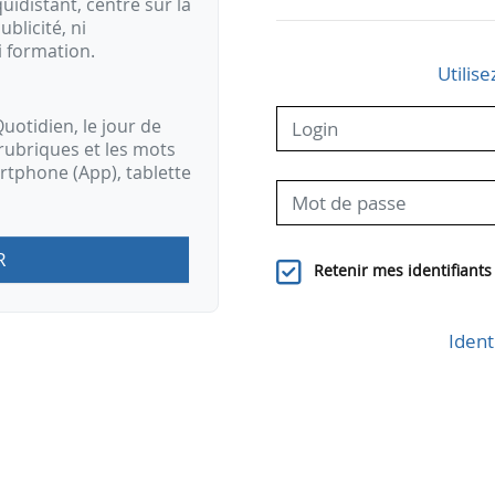
idistant, centré sur la
ublicité, ni
i formation.
Utilise
uotidien, le jour de
rubriques et les mots
artphone (App), tablette
R
Retenir mes identifiants
Ident