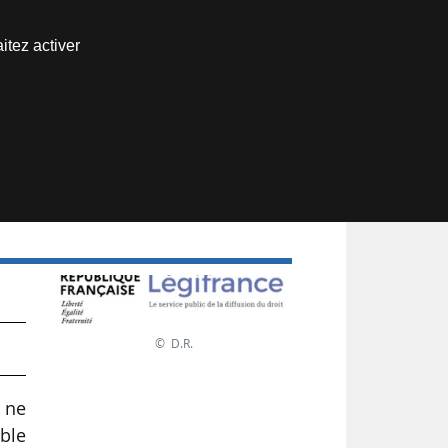
Nous joindre
itez activer
Espace abonné
© D.R.
à ne
ble