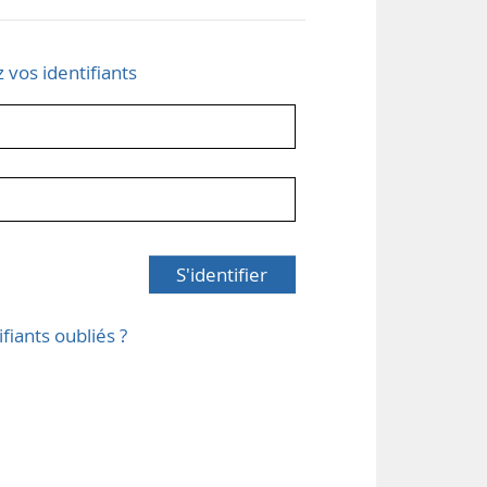
z vos identifiants
S'identifier
ifiants oubliés ?