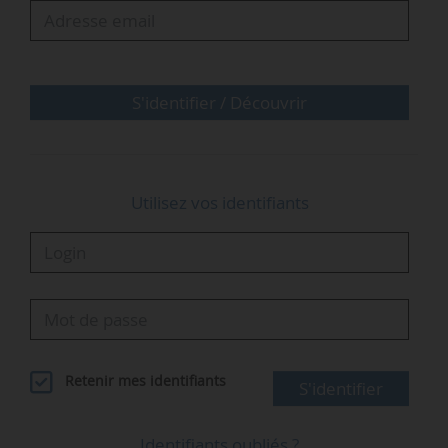
L’Ukraine vise une capacité supplémentaire de
24 GW d’énergies renouvelables d’ici 2030. Les
EnR électriques représentent aujourd’hui
environ 1 % du mix énergétique du pays, selon
S'identifier / Découvrir
l’AIE. En 2022…
Utilisez vos identifiants
Retenir mes identifiants
S'identifier
Identifiants oubliés ?