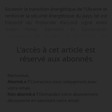
Soutenir la transition énergétique de l’Ukraine et
renforcer la sécurité énergétique du pays, tel est
l’objectif du Protocole d’accord signé entre
Green Power Denmark et l’association
ukrainienne de l’éolien, le 08/04/2025. La
signature a eu lieu durant l’événement annuel
L'accès à cet article est
de WindEurope, qui se tient du 08 au
10/04/2025 à Copenhague (Danemark).
réservé aux abonnés
Le partenariat prévoit un échange d’expertise et
Bienvenue,
d’expérience pratique dans le développement
Abonné.e ?
Connectez-vous uniquement avec
de l’énergie éolienne entre les deux
votre email.
associations. Des programmes de formation,
Non abonné.e ?
Demandez votre abonnement
ateliers et voyages d’étude seront organisés à
découverte en saisissant votre email.
destination des acteurs ukrainiens.