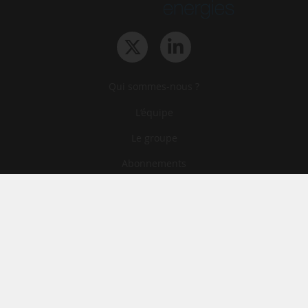
Qui sommes-nous ?
L‘équipe
Le groupe
Abonnements
Contact
Archives
CGA
Mentions légales
Confidentialité