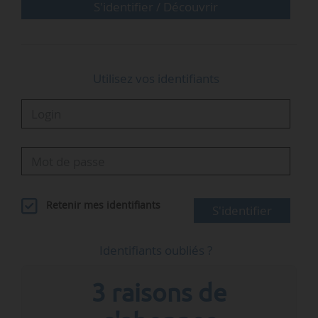
procédures en matière d’urbanisme,
S'identifier / Découvrir
d’aménagement et de construction. La PPL sera
examinée en…
Utilisez vos identifiants
Retenir mes identifiants
S'identifier
Identifiants oubliés ?
3 raisons de