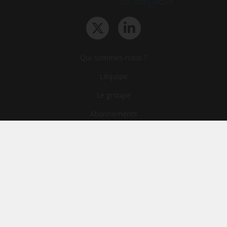
Qui sommes-nous ?
L‘équipe
Le groupe
Abonnements
Contact
Archives
CGA
Mentions légales
Confidentialité