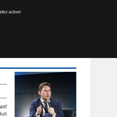
Nous joindre
itez activer
Espace abonné
atif
duit