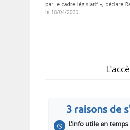
par le cadre législatif », déclare
le 18/04/2025.
Le parlementaire a adressé le 16/
pour « préparer une réponse conc
énergétique de la France ». « J’ai 
à l’Assemblée soit utile. Je lance u
L'accè
« Cela ne peut se faire qu’avec 
majorité autour du Premier ministre
3 raisons de 
L’info utile en temps 