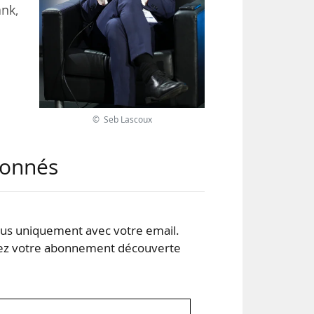
ank,
tre,
que
2025
© Seb Lascoux
abonnés
 de
s uniquement avec votre email.
 votre abonnement découverte