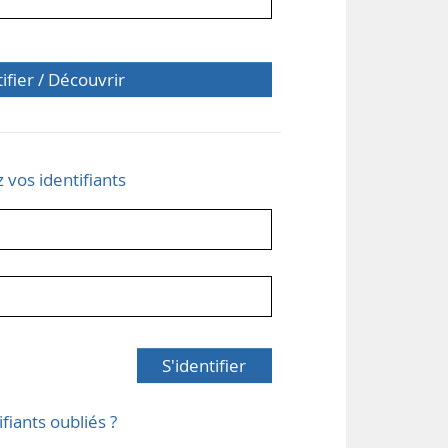
tifier / Découvrir
z vos identifiants
S'identifier
ifiants oubliés ?