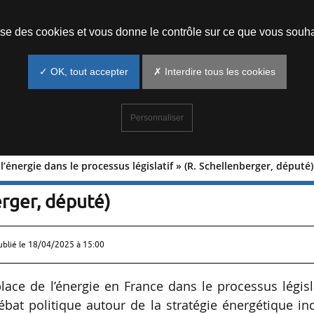
Prendre un rendez-vous
lise des cookies et vous donne le contrôle sur ce que vous souha
✓ OK, tout accepter
✗ Interdire tous les cookies
Personnaliser
l’énergie dans le processus législatif » (R. Schellenberger, député)
ace de l’énergie dans le processus
erger, député)
ublié le
18/04/2025 à 15:00
place de l’énergie en France dans le processus législ
ébat politique autour de la stratégie énergétique in