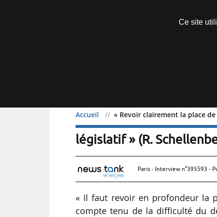
Découvrir sans engagement
Ce site uti
Menu
Accueil
« Revoir clairement la place de 
« Revoir clairement la pl
législatif » (R. Schellenb
Paris - Interview n°395593 - P
« Il faut revoir en profondeur la 
compte tenu de la difficulté du d