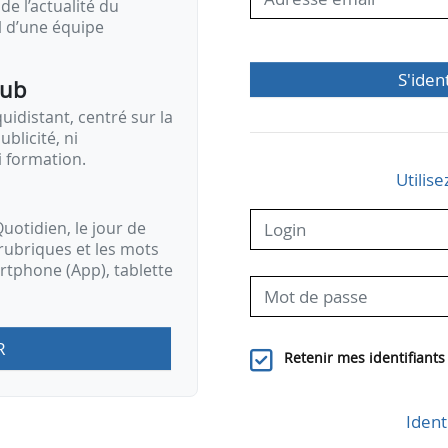
de l’actualité du
il d’une équipe
S'iden
pub
idistant, centré sur la
ublicité, ni
i formation.
Utilise
uotidien, le jour de
rubriques et les mots
artphone (App), tablette
R
Retenir mes identifiants
Ident