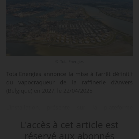
© TotalEnergies
TotalEnergies annonce la mise à l’arrêt définitif
du vapocraqueur de la raffinerie d’Anvers
(Belgique) en 2027, le 22/04/2025
L’installation, présente sur la plateforme
intégrée de l’entreprise, dépendait d’un contrat
L'accès à cet article est
avec un tiers, non renouvelé au-delà de 2027.
L’arrêt de ce vapocraqueur concerne 235
réservé aux abonnés