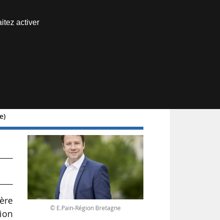
Nous joindre
itez activer
Espace abonné
e)
ière
© E.Pain-Région Bretagne
tion