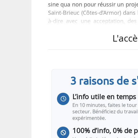
sine qua non pour réussir un projet
Saint-Brieuc (Côtes-d’Armor) dans l
à-dire avec une acceptation, des
nous ne pourrions pas aujourd’hu
L'accè
côtes nord de la Bretagne pour
appelons de nos vœux dès que le 
Girard, président de la Région Bre
3 raisons de 
L’info utile en temps 
En 10 minutes, faites le tour 
secteur. Bénéficiez du trava
expérimentée.
100% d’info, 0% de 