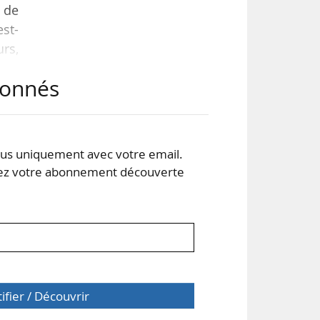
t de
est-
rs,
les
abonnés
ous
is-
t…
s uniquement avec votre email.
 votre abonnement découverte
tifier / Découvrir