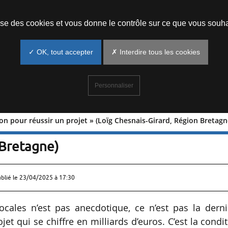
Prendre un rendez-vous
lise des cookies et vous donne le contrôle sur ce que vous souha
✓ OK, tout accepter
✗ Interdire tous les cookies
Personnaliser
on pour réussir un projet » (Loïg Chesnais-Girard, Région Bretagn
ondition pour réussir un projet » (Loïg
 Bretagne)
ublié le
23/04/2025 à 17:30
ocales n’est pas anecdotique, ce n’est pas la dern
jet qui se chiffre en milliards d’euros. C’est la condi