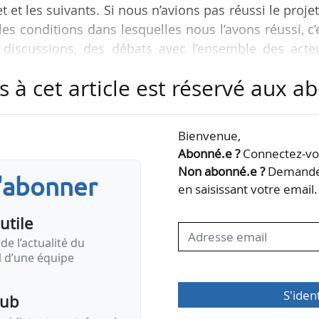
 et les suivants. Si nous n’avions pas réussi le proje
es conditions dans lesquelles nous l’avons réussi, c’
 discussions, des débats avec l’ensemble des acteu
i aborder sereinement l’emplacement à choisir sur 
s à cet article est réservé aux 
 intégrer les 2 GW de flottant dans l’AO10 que n
décret sur la PPE sera signé », déclare Loïg Chesna
tagne, en introduction de la conférence FOWT, à Bres
Bienvenue,
Abonné.e ?
Connectez-vou
Non abonné.e ?
Demandez
s'abonner
en saisissant votre email.
utile
de l’actualité du
il d’une équipe
S'iden
pub