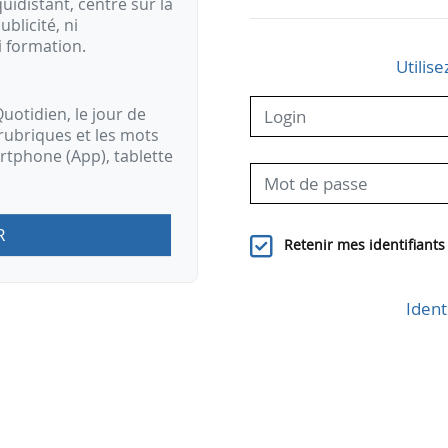
idistant, centré sur la
ublicité, ni
i formation.
Utilise
uotidien, le jour de
rubriques et les mots
artphone (App), tablette
R
Retenir mes identifiants
Ident