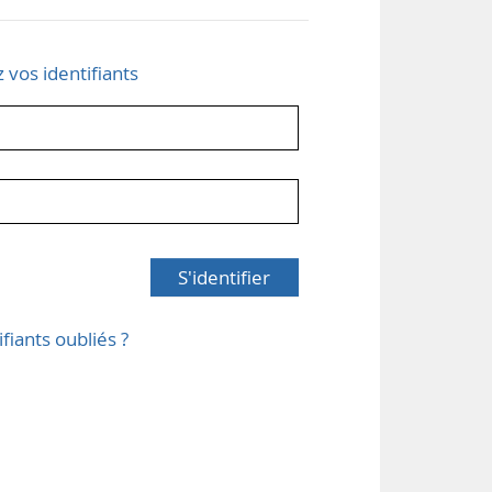
z vos identifiants
S'identifier
ifiants oubliés ?