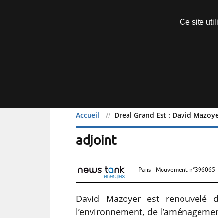
Découvrir sans engagement
Ce site uti
Menu
Accueil
Dreal Grand Est : David Mazoye
Dreal Grand Est : David 
adjoint
Paris - Mouvement n°396065 -
David Mazoyer est renouvelé da
l’environnement, de l’aménagemen