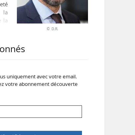
neté
 la
e la
 le
© D.R.
abonnés
r du
s uniquement avec votre email.
 votre abonnement découverte