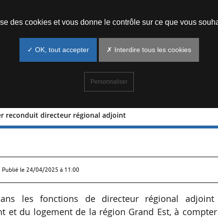
Prendre un rendez-vous
lise des cookies et vous donne le contrôle sur ce que vous souha
✓ OK, tout accepter
✗ Interdire tous les cookies
Personnaliser
r reconduit directeur régional adjoint
Mazoyer reconduit directeur régional
 Publié le
24/04/2025 à 11:00
ns les fonctions de directeur régional adjoint
t et du logement de la région Grand Est, à compter