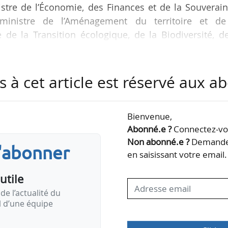
stre de l’Économie, des Finances et de la Souverai
 ministre de l’Aménagement du territoire et de
e de la Transition écologique, de la Biodiversité, d
 en date du 18/04/2025 et paru au Journal officiel
une durée de deux ans, soit jusqu’en mai 2027.
s à cet article est réservé aux 
s depuis le 17/05/2021. Il était auparavant directeu
Marne entre 2016 et 2021.
Bienvenue,
Abonné.e ?
Connectez-vou
n, la Dreal met en œuvre…
Non abonné.e ?
Demandez
s'abonner
en saisissant votre email.
utile
de l’actualité du
il d’une équipe