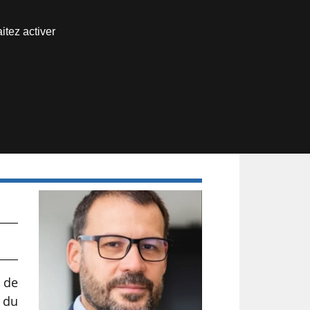
Nous joindre
itez activer
Espace abonné
 de
 du