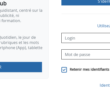
S'iden
pub
idistant, centré sur la
ublicité, ni
i formation.
Utilise
uotidien, le jour de
rubriques et les mots
artphone (App), tablette
R
Retenir mes identifiants
Ident