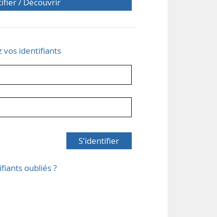
tifier / Découvrir
z vos identifiants
S'identifier
ifiants oubliés ?