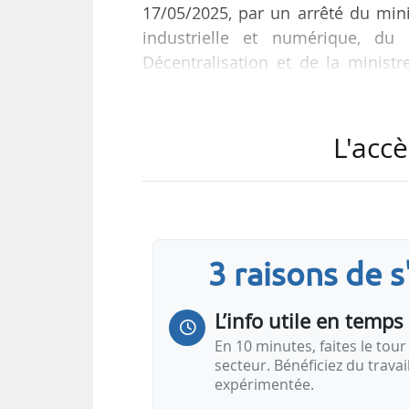
17/05/2025, par un arrêté du mini
industrielle et numérique, du
Décentralisation et de la ministr
Forêt, de la Mer et de la Pêche
24/04/2025. Il est reconduit pour 
L'accè
David Mazoyer occupe ces fonction
Centre de l’Andra en Meuse/Haute-
Sous l’autorité du préfet de Régio
3 raisons de 
L’info utile en temps 
En 10 minutes, faites le tour 
secteur. Bénéficiez du trava
expérimentée.