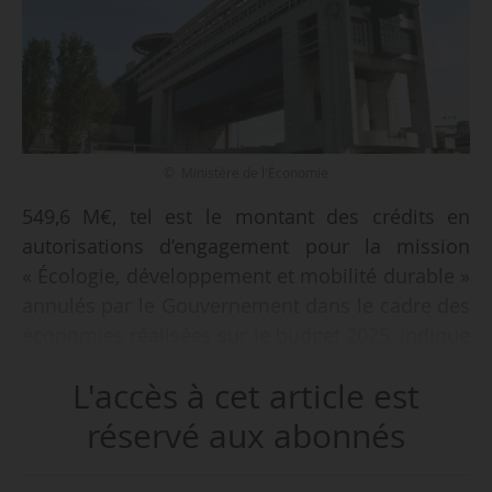
© Ministère de l'Économie
549,6 M€, tel est le montant des crédits en
autorisations d’engagement pour la mission
« Écologie, développement et mobilité durable »
annulés par le Gouvernement dans le cadre des
économies réalisées sur le budget 2025, indique
un décret du Premier ministre en date du
L'accès à cet article est
25/04/2025 publié au Journal officiel le
26/04/2025.
réservé aux abonnés
Sur ces 549,6 M€ d’économies, 105 M€