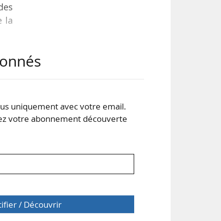
des
e la
abonnés
tion
les
mais
ner
s uniquement avec votre email.
 votre abonnement découverte
tifier / Découvrir