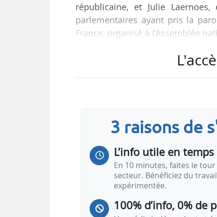
républicaine, et Julie Laernoes
parlementaires ayant pris la paro
France, organisé à l’Assemblée nat
L'accè
« Évidemment, les positions ne so
et de la souveraineté énergétiq
arguments, faire confiance aux fai
sur la quasi-intégralité de ces 
notre économie pour sortir d’une
3 raisons de 
L’info utile en temps 
En 10 minutes, faites le tour 
secteur. Bénéficiez du trava
expérimentée.
100% d’info, 0% de 