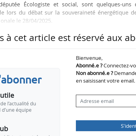
, députée Écologiste et social, sont quelques-uns 
le lors du débat sur la souveraineté énergétique d
ionale le 28/04/2025.
s à cet article est réservé aux 
nt pas les mêmes sur ce sujet essentiel de la transi
ue. Il faut faire preuve de prudence, documenter 
ts. Je relève une convergence, peut-être pas totale, 
Bienvenue,
bancs, sur l’idée que nous avons besoin de décarbo
Abonné.e ?
Connectez-vou
 forme de…
Non abonné.e ?
Demandez
s'abonner
en saisissant votre email.
utile
de l’actualité du
il d’une équipe
S'iden
pub