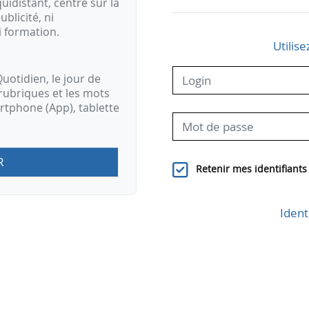
idistant, centré sur la
ublicité, ni
i formation.
Utilise
uotidien, le jour de
rubriques et les mots
artphone (App), tablette
R
Retenir mes identifiants
Ident