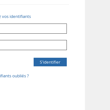
z vos identifiants
S'identifier
ifiants oubliés ?