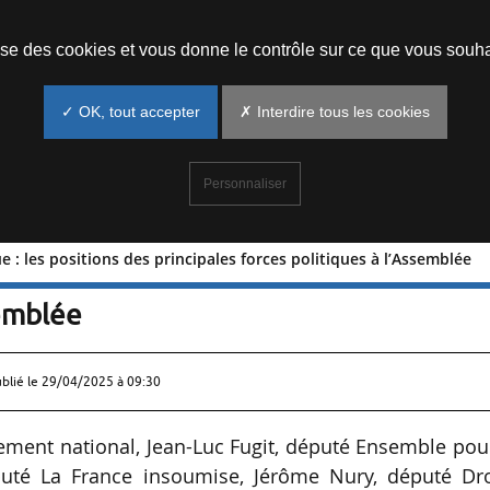
Prendre un rendez-vous
lise des cookies et vous donne le contrôle sur ce que vous souha
✓ OK, tout accepter
✗ Interdire tous les cookies
Personnaliser
: les positions des principales forces politiques à l’Assemblée
étique : les positions des principales
semblée
ublié le
29/04/2025 à 09:30
ment national, Jean-Luc Fugit, député Ensemble pour
uté La France insoumise, Jérôme Nury, député Dro