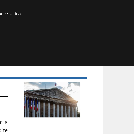
Nous joindre
itez activer
Espace abonné
 la
ite