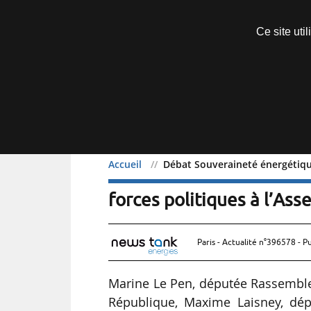
Découvrir sans engagement
Ce site uti
Menu
Accueil
Débat Souveraineté énergétique 
Débat Souveraineté énerg
forces politiques à l’As
Paris - Actualité n°396578 - P
Marine Le Pen, députée Rassemble
République, Maxime Laisney, dép