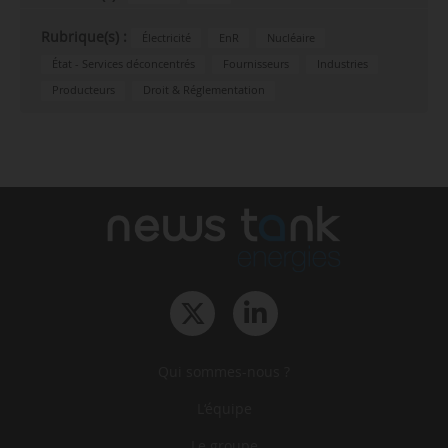
Rubrique(s) :
Électricité
EnR
Nucléaire
État - Services déconcentrés
Fournisseurs
Industries
Producteurs
Droit & Réglementation
Qui sommes-nous ?
L‘équipe
Le groupe